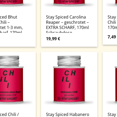
iced Bhut
Stay Spiced Carolina
Stay
hili –
Reaper – geschrotet –
Chili
tet 1-3 mm,
EXTRA SCHARF, 170ml
170m
charf, 170ml
Schraubdose
7,49
bdose
19,99
€
ced Chili /
Stay Spiced Habanero
Stay