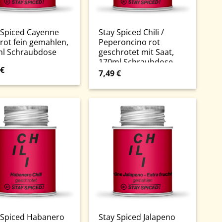
 Spiced Cayenne
Stay Spiced Chili /
 rot fein gemahlen,
Peperoncino rot
l Schraubdose
geschrotet mit Saat,
170ml Schraubdose
€
7,49
€
 Spiced Habanero
Stay Spiced Jalapeno