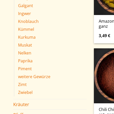
Galgant
Ingwer
Amazona
Knoblauch
ganz
Kümmel
3,49
€
Kurkuma
Muskat
Nelken
Paprika
Piment
weitere Gewürze
Zimt
Zwiebel
Kräuter
Chili Ch