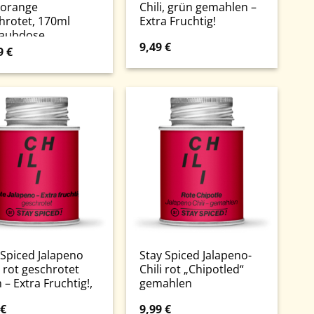
i orange
Chili, grün gemahlen –
hrotet, 170ml
Extra Fruchtig!
aubdose
9,49
€
9
€
 Spiced Jalapeno
Stay Spiced Jalapeno-
, rot geschrotet
Chili rot „Chipotled“
– Extra Fruchtig!,
gemahlen
€
9,99
€