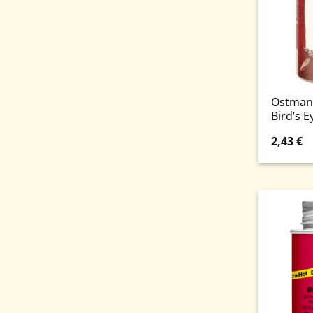
Ostmann
Bird’s E
2,43
€