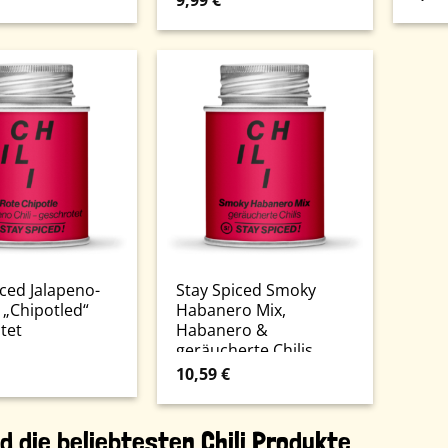
9,99
€
iced Jalapeno-
Stay Spiced Smoky
t „Chipotled“
Habanero Mix,
tet
Habanero &
geräucherte Chilis
10,59
€
d die beliebtesten Chili Produkte