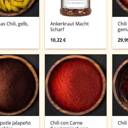
s Chili, gelb,
Ankerkraut Macht
Chili
Scharf
gem
10,22
€
29,9
ipotle Jalapeño
Chili con Carne
Chil