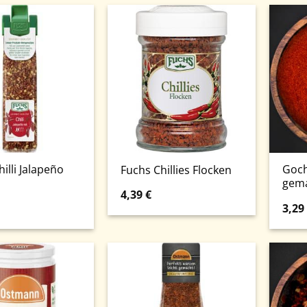
illi Jalapeño
Goch
Fuchs Chillies Flocken
gem
4,39
€
3,29