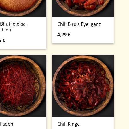
 Bhut Jolokia,
Chili Bird’s Eye, ganz
ahlen
4,29
€
9
€
i Fäden
Chili Ringe