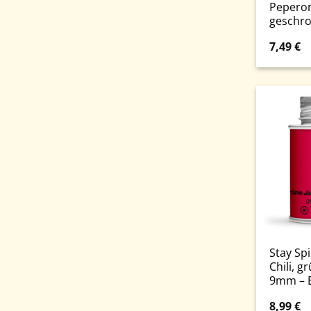
Peperon
geschro
7,49
€
Stay Sp
Chili, g
9mm – E
8,99
€