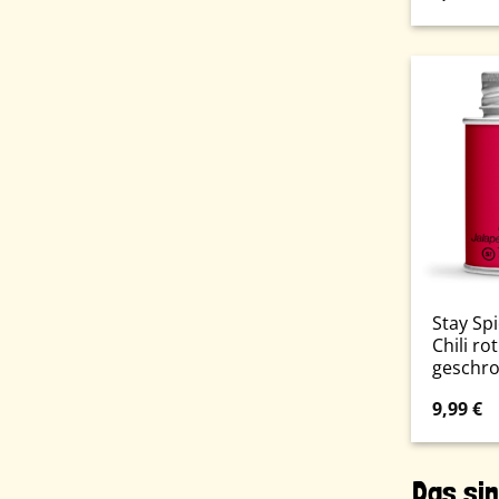
Stay Sp
Chili ro
geschro
9,99
€
Das sin