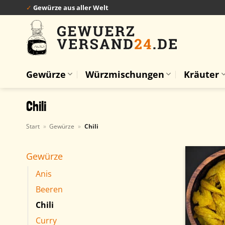
Zum
✓
Gewürze aus aller Welt
Inhalt
springen
Gewürze
Würzmischungen
Kräuter
Chili
Start
»
Gewürze
»
Chili
Gewürze
Anis
Beeren
Chili
Curry