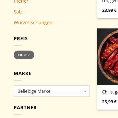
rot, ge
Pfeffer
23,99
€
Salz
Würzmischungen
PREIS
Min.
Max.
FILTER
Preis
Preis
MARKE
Chilis, 
23,99
€
PARTNER