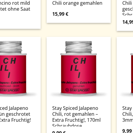
cino rot mild
Chili orange gemahlen
Chil
tet ohne Saat
gesc
15,99
€
Schr
14,9
iced Jalapeno
Stay Spiced Jalapeno
Stay
rün geschrotet
Chili, rot gemahlen –
Chili
xtra Fruchtig!
Extra Fruchtig!, 170ml
3mm 
Schraubdose
9,99