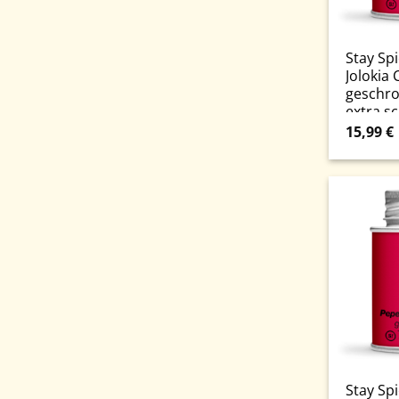
Stay Sp
Jolokia C
geschro
extra s
Schrau
15,99
€
Stay Spi