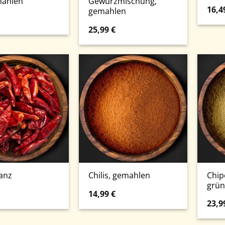
mahlen
Gewürzmischung,
16,4
gemahlen
25,99
€
Chip
ganz
Chilis, gemahlen
grün
14,99
€
23,9