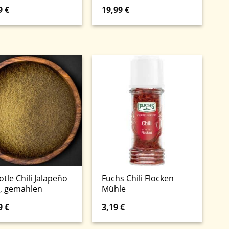
9
€
19,99
€
otle Chili Jalapeño
Fuchs Chili Flocken
, gemahlen
Mühle
9
€
3,19
€