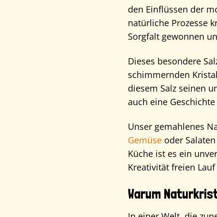
den Einflüssen der mo
natürliche Prozesse kr
Sorgfalt gewonnen und
Dieses besondere Salz 
schimmernden Kristall
diesem Salz seinen u
auch eine Geschichte 
Unser gemahlenes Natu
Gemüse
oder Salaten 
Küche ist es ein unve
Kreativität freien La
Warum Naturkrist
In einer Welt, die zu