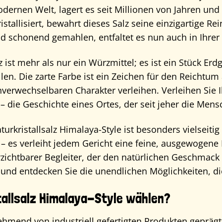
dernen Welt, lagert es seit Millionen von Jahren und
istallisiert, bewahrt dieses Salz seine einzigartige Re
 schonend gemahlen, entfaltet es nun auch in Ihrer K
ist mehr als nur ein Würzmittel; es ist ein Stück Erd
en. Die zarte Farbe ist ein Zeichen für den Reichtu
nverwechselbaren Charakter verleihen. Verleihen Sie
– die Geschichte eines Ortes, der seit jeher die Mensc
rkristallsalz Himalaya-Style ist besonders vielseit
– es verleiht jedem Gericht eine feine, ausgewogene
rzichtbarer Begleiter, der den natürlichen Geschmack 
uf und entdecken Sie die unendlichen Möglichkeiten, d
allsalz Himalaya-Style wählen?
nehmend von industriell gefertigten Produkten geprägt