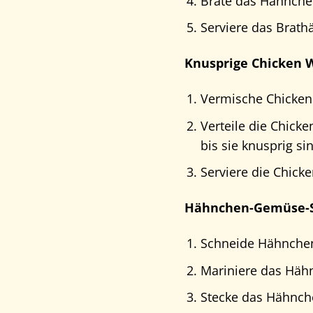
Brate das Hähnchen
Serviere das Brath
Knusprige Chicken W
Vermische Chicken
Verteile die Chick
bis sie knusprig si
Serviere die Chick
Hähnchen-Gemüse-S
Schneide Hähnchenb
Mariniere das Häh
Stecke das Hähnch