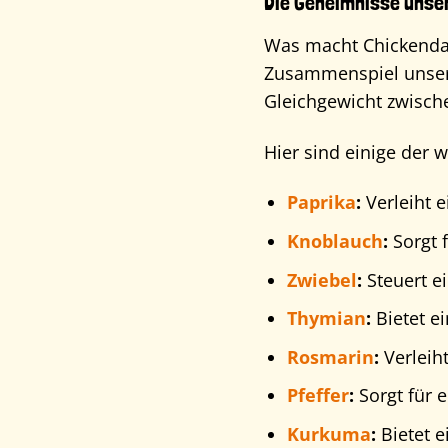
Die Geheimnisse unse
Was macht Chickendal
Zusammenspiel unsere
Gleichgewicht zwisch
Hier sind einige der 
Paprika
:
Verleiht e
Knoblauch
:
Sorgt 
Zwiebel
:
Steuert e
Thymian
:
Bietet e
Rosmarin
:
Verleih
Pfeffer
:
Sorgt für 
Kurkuma
:
Bietet e