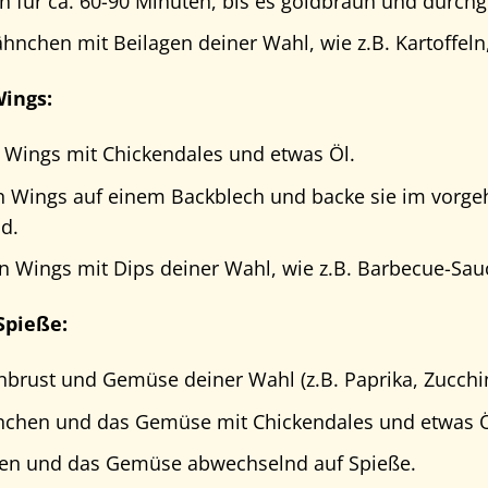
 für ca. 60-90 Minuten, bis es goldbraun und durchge
ähnchen mit Beilagen deiner Wahl, wie z.B. Kartoffe
ings:
 Wings mit Chickendales und etwas Öl.
en Wings auf einem Backblech und backe sie im vorgeh
nd.
en Wings mit Dips deiner Wahl, wie z.B. Barbecue-Sa
pieße:
rust und Gemüse deiner Wahl (z.B. Paprika, Zucchin
nchen und das Gemüse mit Chickendales und etwas Ö
en und das Gemüse abwechselnd auf Spieße.