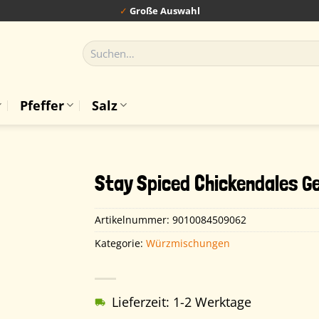
✓
Große Auswahl
Suchen
nach:
Pfeffer
Salz
Stay Spiced Chickendales 
Artikelnummer:
9010084509062
Kategorie:
Würzmischungen
Lieferzeit: 1-2 Werktage