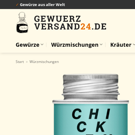
Zum
✓
Gewürze aus aller Welt
Inhalt
springen
Gewürze
Würzmischungen
Kräuter
Start
»
Würzmischungen