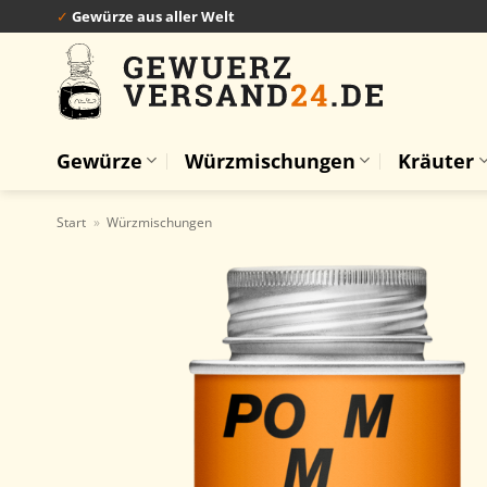
Zum
✓
Gewürze aus aller Welt
Inhalt
springen
Gewürze
Würzmischungen
Kräuter
Start
»
Würzmischungen