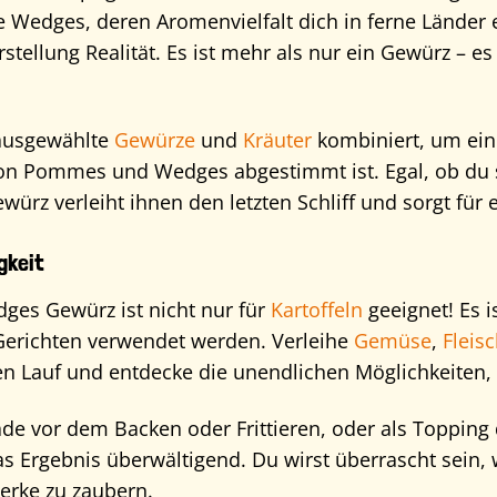
e Wedges, deren Aromenvielfalt dich in ferne Lände
tellung Realität. Es ist mehr als nur ein Gewürz – es
 ausgewählte
Gewürze
und
Kräuter
kombiniert, um eine
on Pommes und Wedges abgestimmt ist. Egal, ob du si
ewürz verleiht ihnen den letzten Schliff und sorgt für
gkeit
es Gewürz ist nicht nur für
Kartoffeln
geeignet! Es i
 Gerichten verwendet werden. Verleihe
Gemüse
,
Fleis
eien Lauf und entdecke die unendlichen Möglichkeiten, 
de vor dem Backen oder Frittieren, oder als Topping
das Ergebnis überwältigend. Du wirst überrascht sein,
erke zu zaubern.