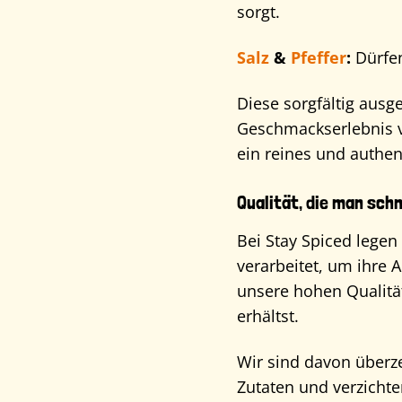
sorgt.
Salz
&
Pfeffer
:
Dürfen
Diese sorgfältig aus
Geschmackserlebnis v
ein reines und authe
Qualität, die man sc
Bei Stay Spiced lege
verarbeitet, um ihre 
unsere hohen Qualität
erhältst.
Wir sind davon überz
Zutaten und verzicht