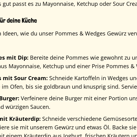
s gut passt es zu Mayonnaise, Ketchup oder Sour Cre
ür deine Küche
 Ideen, wie du unser Pommes & Wedges Gewürz verwe
s mit Dip:
Bereite deine Pommes wie gewohnt zu und
 aus Mayonnaise, Ketchup und einer Prise Pommes &
 mit Sour Cream:
Schneide Kartoffeln in Wedges un
e im Ofen, bis sie goldbraun und knusprig sind. Servi
urger:
Verfeinere deine Burger mit einer Portion u
nd würzigen Saucen.
it Kräuterdip:
Schneide verschiedene Gemüsesorten 
re sie mit unserem Gewürz und etwas Öl. Backe sie i
 mit einem Kräuterdip aus Joghurt, frischen Kräuter