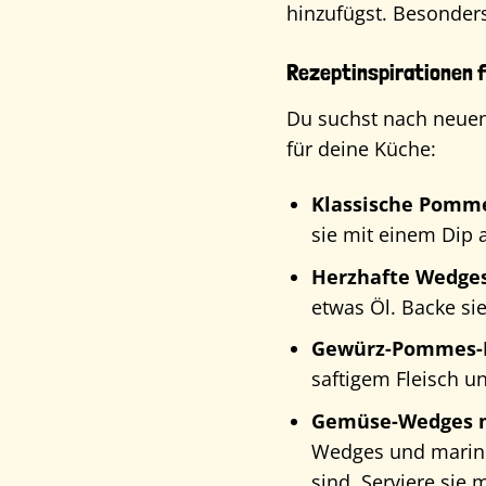
hinzufügst. Besonder
Rezeptinspirationen f
Du suchst nach neuen
für deine Küche:
Klassische Pomme
sie mit einem Dip
Herzhafte Wedges
etwas Öl. Backe si
Gewürz-Pommes-B
saftigem Fleisch u
Gemüse-Wedges m
Wedges und marinie
sind. Serviere sie